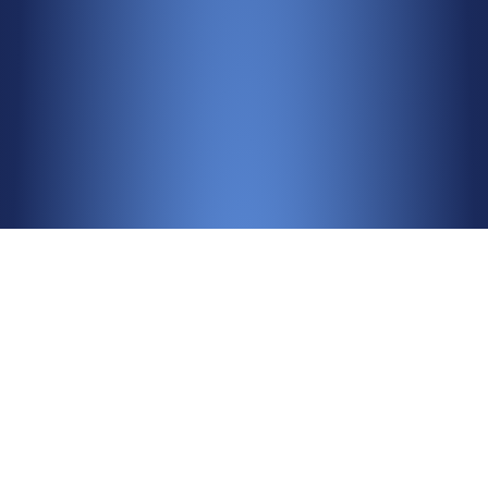
3221 W Big Beaver Rd, Suite 313, Troy, MI
48084.
NMLS #
2553292